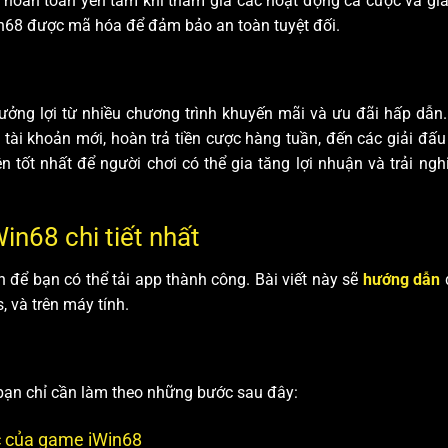
hoàn toàn yên tâm khi tham gia các hoạt động cá cược và giải
iWin68 được mã hóa để đảm bảo an toàn tuyệt đối.
ưởng lợi từ nhiều chương trình khuyến mãi và ưu đãi hấp dẫn
tài khoản mới, hoàn trả tiền cược hàng tuần, đến các giải đấu
n tốt nhất để người chơi có thể gia tăng lợi nhuận và trải ng
in68 chi tiết nhất
h để bạn có thể tải app thành công. Bài viết này sẽ
hướng dẫn
, và trên máy tính.
 bạn chỉ cần làm theo những bước sau đây:
c của game iWin68