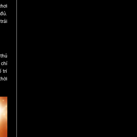
chơi
 đủ.
trải
 thủ
 chỉ
 trí
thời