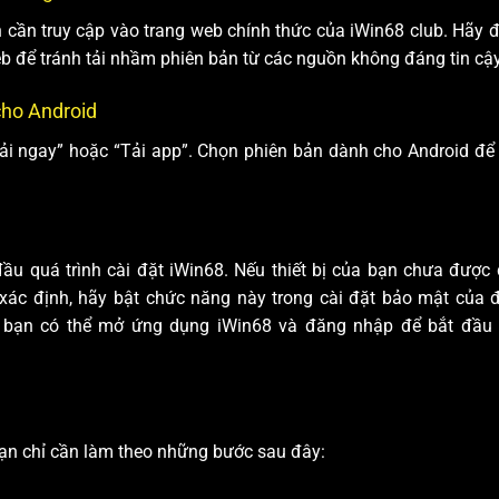
ạn cần truy cập vào trang web chính thức của iWin68 club. Hãy
b để tránh tải nhầm phiên bản từ các nguồn không đáng tin cậy
cho Android
Tải ngay” hoặc “Tải app”. Chọn phiên bản dành cho Android để
t đầu quá trình cài đặt iWin68. Nếu thiết bị của bạn chưa được
xác định, hãy bật chức năng này trong cài đặt bảo mật của 
t, bạn có thể mở ứng dụng iWin68 và đăng nhập để bắt đầu 
bạn chỉ cần làm theo những bước sau đây: