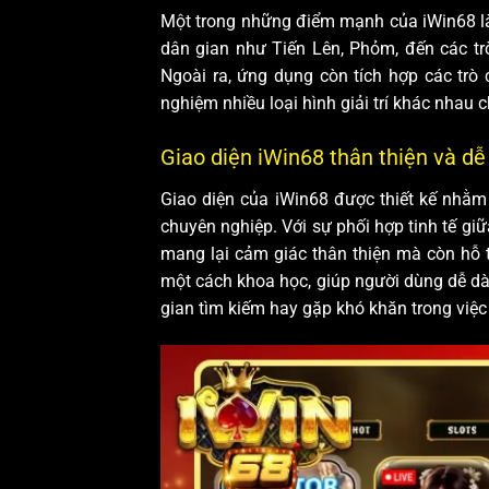
Một trong những điểm mạnh của iWin68 là s
dân gian như Tiến Lên, Phỏm, đến các tr
Ngoài ra, ứng dụng còn tích hợp các trò c
nghiệm nhiều loại hình giải trí khác nhau 
Giao diện iWin68 thân thiện và d
Giao diện của iWin68 được thiết kế nhằ
chuyên nghiệp. Với sự phối hợp tinh tế gi
mang lại cảm giác thân thiện mà còn hỗ t
một cách khoa học, giúp người dùng dễ dà
gian tìm kiếm hay gặp khó khăn trong việc