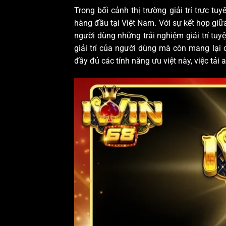
Trong bối cảnh thị trường giải trí trực 
hàng đầu tại Việt Nam. Với sự kết hợp giữ
người dùng những trải nghiệm giải trí tu
giải trí của người dùng mà còn mang lại 
đầy đủ các tính năng ưu việt này, việc tải