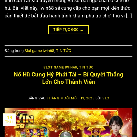
tính của Tài Xỉu truyền thống và sự bất ngờ của cơ chế nổ
hũ. Bài viết này, Iwin68 sẽ cung cấp cho bạn mọi kiến thức
cần thiết để bắt đầu hành trình khám phá trò chơi thú vị […]
TIẾP TỤC ĐỌC
→
Đăng trong
Slot game iwin68
,
TIN TỨC
SLOT GAME IWIN68
,
TIN TỨC
Nổ Hũ Cung Hỷ Phát Tài – Bí Quyết Thắng
Lớn Cho Thành Viên
ĐĂNG VÀO
THÁNG MƯỜI MỘT 19, 2025
BỞI
SEO
19
Th11