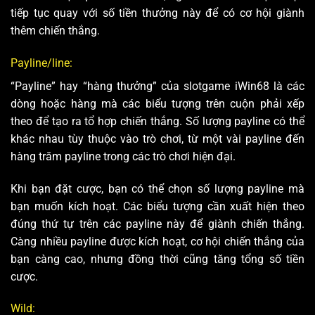
tiếp tục quay với số tiền thưởng này để có cơ hội giành
thêm chiến thắng.
Payline/line:
“Payline” hay “hàng thưởng” của slotgame iWin68 là các
dòng hoặc hàng mà các biểu tượng trên cuộn phải xếp
theo để tạo ra tổ hợp chiến thắng. Số lượng payline có thể
khác nhau tùy thuộc vào trò chơi, từ một vài payline đến
hàng trăm payline trong các trò chơi hiện đại.
Khi bạn đặt cược, bạn có thể chọn số lượng payline mà
bạn muốn kích hoạt. Các biểu tượng cần xuất hiện theo
đúng thứ tự trên các payline này để giành chiến thắng.
Càng nhiều payline được kích hoạt, cơ hội chiến thắng của
bạn càng cao, nhưng đồng thời cũng tăng tổng số tiền
cược.
Wild: