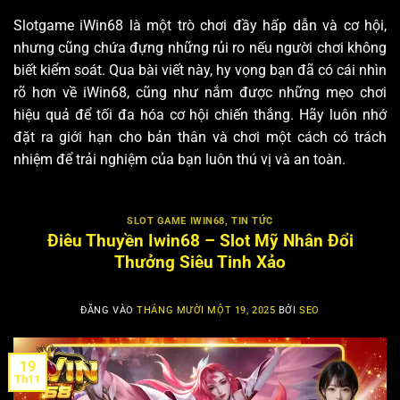
Slotgame iWin68 là một trò chơi đầy hấp dẫn và cơ hội,
nhưng cũng chứa đựng những rủi ro nếu người chơi không
biết kiểm soát. Qua bài viết này, hy vọng bạn đã có cái nhìn
rõ hơn về iWin68, cũng như nắm được những mẹo chơi
hiệu quả để tối đa hóa cơ hội chiến thắng. Hãy luôn nhớ
đặt ra giới hạn cho bản thân và chơi một cách có trách
nhiệm để trải nghiệm của bạn luôn thú vị và an toàn.
SLOT GAME IWIN68
,
TIN TỨC
Điêu Thuyền Iwin68 – Slot Mỹ Nhân Đổi
Thưởng Siêu Tinh Xảo
ĐĂNG VÀO
THÁNG MƯỜI MỘT 19, 2025
BỞI
SEO
19
Th11