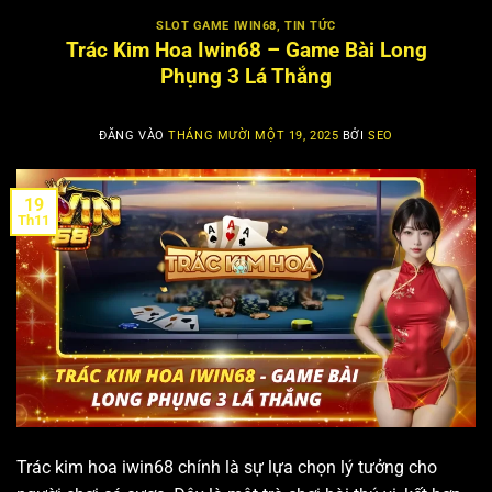
SLOT GAME IWIN68
,
TIN TỨC
Trác Kim Hoa Iwin68 – Game Bài Long
Phụng 3 Lá Thắng
ĐĂNG VÀO
THÁNG MƯỜI MỘT 19, 2025
BỞI
SEO
19
Th11
Trác kim hoa iwin68 chính là sự lựa chọn lý tưởng cho