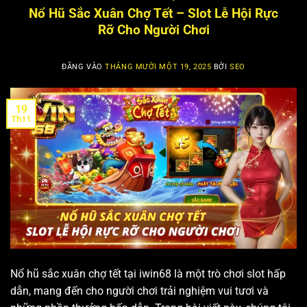
Nổ Hũ Sắc Xuân Chợ Tết – Slot Lễ Hội Rực
Rỡ Cho Người Chơi
ĐĂNG VÀO
THÁNG MƯỜI MỘT 19, 2025
BỞI
SEO
19
Th11
Nổ hũ sắc xuân chợ tết tại iwin68 là một trò chơi slot hấp
dẫn, mang đến cho người chơi trải nghiệm vui tươi và