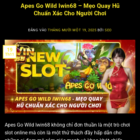
Apes Go Wild Iwin68 – Mẹo Quay Hũ
Chuẩn Xác Cho Người Chơi
ĐĂNG VÀO
THÁNG MƯỜI MỘT 19, 2025
BỞI
SEO
19
Th11
Apes Go Wild Iwin68 không chỉ đơn thuần là một trò chơi
slot online mà còn là một thử thách đầy hấp dẫn cho