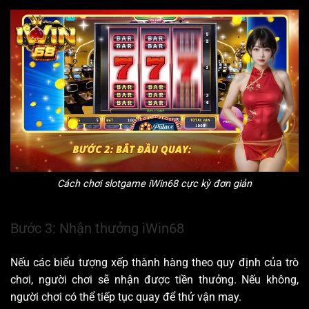
Cách chơi slotgame iWin68 cực kỳ đơn giản
Bước 3: Nhận thưởng iWin68
Nếu các biểu tượng xếp thành hàng theo quy định của trò
chơi, người chơi sẽ nhận được tiền thưởng. Nếu không,
người chơi có thể tiếp tục quay để thử vận may.