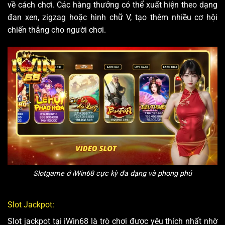
về cách chơi. Các hàng thưởng có thể xuất hiện theo dạng
đan xen, zigzag hoặc hình chữ V, tạo thêm nhiều cơ hội
chiến thắng cho người chơi.
Slotgame ở iWin68 cực kỳ đa dạng và phong phú
Slot Jackpot:
Slot jackpot tại iWin68 là trò chơi được yêu thích nhất nhờ