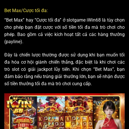
Bet Max/Cược tối đa:
“Bet Max” hay “Cược tối đa” ở slotgame iWin68 là tùy chọn
cho phép bạn đặt cược với số tiền tối đa mà trò chơi cho
phép. Bao gồm cả việc kích hoạt tất cả các hàng thưởng
(payline).
Đây là chiến lược thường được sử dụng khi bạn muốn tối
đa hóa cơ hội giành chiến thắng, đặc biệt là khi chơi các
trò slot có giải jackpot lũy tiến. Khi chọn “Bet Max”, bạn
đảm bảo rằng nếu trúng giải thưởng lớn, bạn sẽ nhận được
số tiền thưởng tối đa mà trò chơi cung cấp.