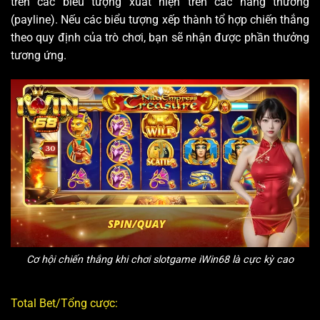
trên các biểu tượng xuất hiện trên các hàng thưởng
(payline). Nếu các biểu tượng xếp thành tổ hợp chiến thắng
theo quy định của trò chơi, bạn sẽ nhận được phần thưởng
tương ứng.
Cơ hội chiến thắng khi chơi slotgame iWin68 là cực kỳ cao
Total Bet/Tổng cược: