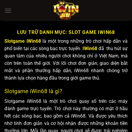
Bỏ
qua
nội
dung
LƯU TRỮ DANH MỤC:
SLOT GAME IWIN68
Slotgame iWin68
là một trong những trò chơi hấp dẫn và
phổ biến tại các sòng bạc trực tuyến.
IWin68
đã thu hút sự
quan tâm của nhiều người chơi không chỉ ở Việt Nam, mà
còn trên toàn thế giới. Với lối chơi đơn giản, giao diện bắt
mắt và phần thưởng hấp dẫn, iWin68 nhanh chóng trở
thành lựa chọn hàng đầu trong giới game thủ.
Slotgame iWin68 là gì?
Slotgame iWin68 là một trò chơi quay số trên các máy
đánh game trực tuyến. Trò chơi này thường có mặt ở hầu
hết các sòng bạc, bao gồm cả iWin68. Và được yêu thích
nhờ tính đơn giản và cơ hội nhận được những khoản tiền
thưởng lớn. Mỗi lần quay, người chơi sẽ được trải nghiệm