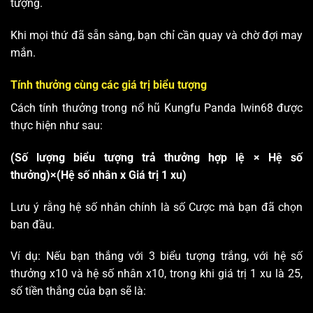
tượng.
Khi mọi thứ đã sẵn sàng, bạn chỉ cần quay và chờ đợi may
mắn.
Tính thưởng cùng các giá trị biểu tượng
Cách tính thưởng trong nổ hũ Kungfu Panda Iwin68 được
thực hiện như sau:
(Số lượng biểu tượng trả thưởng hợp lệ × Hệ số
thưởng)×(Hệ số nhân x Giá trị 1 xu)
Lưu ý rằng hệ số nhân chính là số Cược mà bạn đã chọn
ban đầu.
Ví dụ: Nếu bạn thắng với 3 biểu tượng trắng, với hệ số
thưởng x10 và hệ số nhân x10, trong khi giá trị 1 xu là 25,
số tiền thắng của bạn sẽ là: