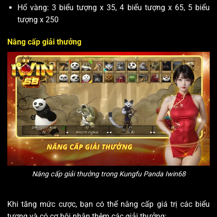
Hổ vàng: 3 biểu tượng x 35, 4 biểu tượng x 65, 5 biểu
tượng x 250
Nâng cấp giải thưởng
Nâng cấp giải thưởng trong Kungfu Panda Iwin68
Khi tăng mức cược, bạn có thể nâng cấp giá trị các biểu
tượng và có cơ hội nhận thêm các giải thưởng: