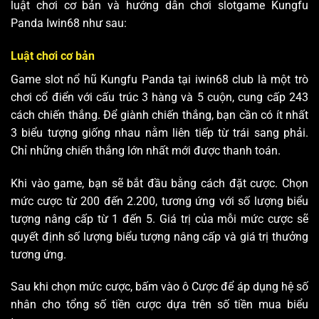
luật chơi cơ bản và hướng dẫn chơi slotgame Kungfu
Panda Iwin68 như sau:
Luật chơi cơ bản
Game slot nổ hũ Kungfu Panda tại iwin68 club là một trò
chơi cổ điển với cấu trúc 3 hàng và 5 cuộn, cung cấp 243
cách chiến thắng. Để giành chiến thắng, bạn cần có ít nhất
3 biểu tượng giống nhau nằm liên tiếp từ trái sang phải.
Chỉ những chiến thắng lớn nhất mới được thanh toán.
Khi vào game, bạn sẽ bắt đầu bằng cách đặt cược. Chọn
mức cược từ 200 đến 2.200, tương ứng với số lượng biểu
tượng nâng cấp từ 1 đến 5. Giá trị của mỗi mức cược sẽ
quyết định số lượng biểu tượng nâng cấp và giá trị thưởng
tương ứng.
Sau khi chọn mức cược, bấm vào ô Cược để áp dụng hệ số
nhân cho tổng số tiền cược dựa trên số tiền mua biểu