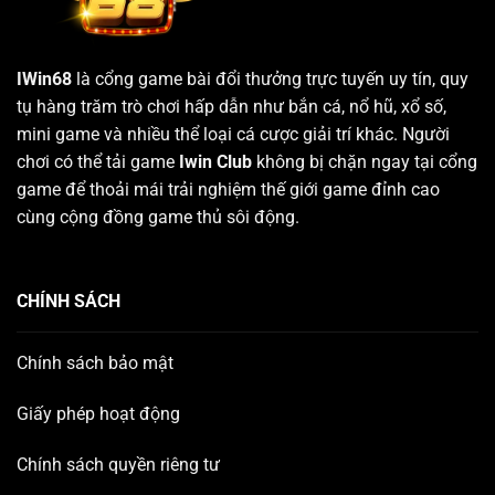
IWin68
là cổng game bài đổi thưởng trực tuyến uy tín, quy
tụ hàng trăm trò chơi hấp dẫn như bắn cá, nổ hũ, xổ số,
mini game và nhiều thể loại cá cược giải trí khác. Người
chơi có thể tải game
Iwin Club
không bị chặn ngay tại cổng
game để thoải mái trải nghiệm thế giới game đỉnh cao
cùng cộng đồng game thủ sôi động.
CHÍNH SÁCH
Chính sách bảo mật
Giấy phép hoạt động
Chính sách quyền riêng tư