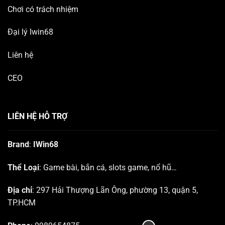
Chơi có trách nhiệm
Đại lý Iwin68
Liên hệ
CEO
LIÊN HỆ HỖ TRỢ
Brand
:
IWin68
Thể Loại
: Game bài, bắn cá, slots game, nổ hũ…
Địa chỉ
: 297 Hải Thượng Lãn Ông, phường 13, quận 5,
TP.HCM