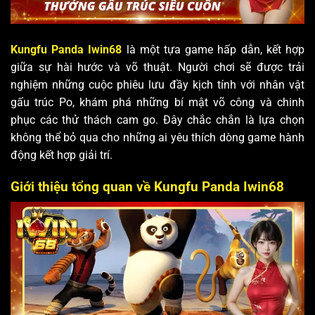
Kungfu Panda Iwin68
là một tựa game hấp dẫn, kết hợp
giữa sự hài hước và võ thuật. Người chơi sẽ được trải
nghiệm những cuộc phiêu lưu đầy kịch tính với nhân vật
gấu trúc Po, khám phá những bí mật võ công và chinh
phục các thử thách cam go. Đây chắc chắn là lựa chọn
không thể bỏ qua cho những ai yêu thích dòng game hành
động kết hợp giải trí.
Giới thiệu tổng quan về Kungfu Panda
Iwin68