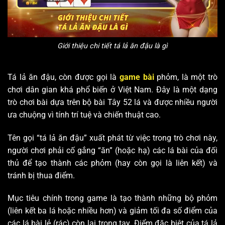
Giới thiệu chi tiết tá lả ăn đậu là gì
Tá lả ăn đậu, còn được gọi là
game bài
phỏm, là một trò
chơi dân gian khá phổ biến ở Việt Nam. Đây là một dạng
trò chơi bài dựa trên bộ bài Tây 52 lá và được nhiều người
ưa chuộng vì tính trí tuệ và chiến thuật cao.
Tên gọi “tá lả ăn đậu” xuất phát từ việc trong trò chơi này,
người chơi phải cố gắng “ăn” (hoặc hạ) các lá bài của đối
thủ để tạo thành các phỏm (hay còn gọi là liên kết) và
tránh bị thua điểm.
Mục tiêu chính trong game là tạo thành những bộ phỏm
(liên kết ba lá hoặc nhiều hơn) và giảm tối đa số điểm của
các lá bài lẻ (rác) còn lại trong tay. Điểm đặc biệt của tá lả