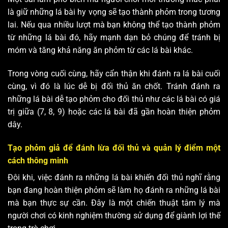
là giữ những lá bài hy vọng sẽ tạo thành phỏm trong tương
lai. Nếu qua nhiều lượt mà bạn không thể tạo thành phỏm
từ những lá bài đó, hãy mạnh dạn bỏ chúng để tránh bị
móm và tăng khả năng ăn phỏm từ các lá bài khác.
Trong vòng cuối cùng, hãy cẩn thận khi đánh ra lá bài cuối
cùng, vì đó là lúc dễ bị đối thủ ăn chốt. Tránh đánh ra
những lá bài dễ tạo phỏm cho đối thủ như các lá bài có giá
trị giữa (7, 8, 9) hoặc các lá bài đã gần hoàn thiện phỏm
dây.
Tạo phỏm giả để đánh lừa đối thủ và quản lý điểm một
cách thông minh
Đôi khi, việc đánh ra những lá bài khiến đối thủ nghĩ rằng
bạn đang hoàn thiện phỏm sẽ làm họ đánh ra những lá bài
mà bạn thực sự cần. Đây là một chiến thuật tâm lý mà
người chơi có kinh nghiệm thường sử dụng để giành lợi thế