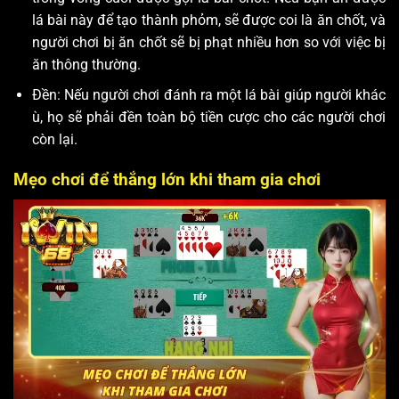
lá bài này để tạo thành phỏm, sẽ được coi là ăn chốt, và
người chơi bị ăn chốt sẽ bị phạt nhiều hơn so với việc bị
ăn thông thường.
Đền: Nếu người chơi đánh ra một lá bài giúp người khác
ù, họ sẽ phải đền toàn bộ tiền cược cho các người chơi
còn lại.
Mẹo chơi để thắng lớn khi tham gia chơi