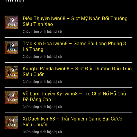
Điêu Thuyền Iwin68 – Slot Mỹ Nhân Đổi Thưởng
19
Siêu Tinh Xảo
Th11
Chức năng bình luận bị tắt
ở
Điêu
Thuyền
Trác Kim Hoa Iwin68 – Game Bài Long Phụng 3
19
Iwin68
Lá Thắng
Th11
–
Chức năng bình luận bị tắt
ở
Slot
Trác
Mỹ
Kim
Kungfu Panda Iwin68 – Slot Đổi Thưởng Gấu Trúc
Nhân
19
Hoa
Đổi
Siêu Cuốn
Th11
Iwin68
Thưởng
Chức năng bình luận bị tắt
ở
–
Siêu
Kungfu
Game
Tinh
Panda
Võ Lâm Truyền Kỳ Iwin68 – Trò Chơi Nổ Hũ Chủ
Bài
Xảo
19
Iwin68
Long
Đề Đẳng Cấp
Th11
–
Phụng
Chức năng bình luận bị tắt
ở
Slot
3
Võ
Đổi
Lá
Lâm
Xì Dách Iwin68 – Trải Nghiệm Game Bài Cược
Thưởng
Thắng
19
Truyền
Gấu
Siêu Chuẩn
Th11
Kỳ
Trúc
Chức năng bình luận bị tắt
ở
Iwin68
Siêu