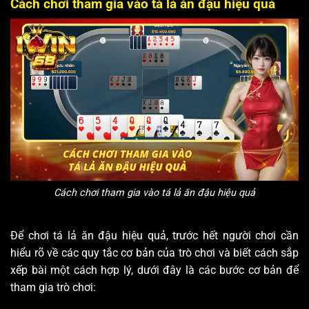
Cách chơi tham gia vào tá lả ăn đậu hiệu quả
Cách chơi tham gia vào tá lả ăn đậu hiệu quả
Để chơi tá lả ăn đậu hiệu quả, trước hết người chơi cần
hiểu rõ về các quy tắc cơ bản của trò chơi và biết cách sắp
xếp bài một cách hợp lý, dưới đây là các bước cơ bản để
tham gia trò chơi: