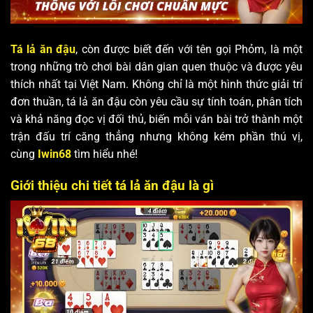
Tá lả ăn đậu
, còn được biết đến với tên gọi Phỏm, là một
trong những trò chơi bài dân gian quen thuộc và được yêu
thích nhất tại Việt Nam. Không chỉ là một hình thức giải trí
đơn thuần, tá lả ăn đậu còn yêu cầu sự tính toán, phân tích
và khả năng đọc vị đối thủ, biến mỗi ván bài trở thành một
trận đấu trí căng thẳng nhưng không kém phần thú vị,
cùng
Iwin68
tìm hiểu nhé!
Giới thiệu chi tiết tá lả ăn đậu là gì