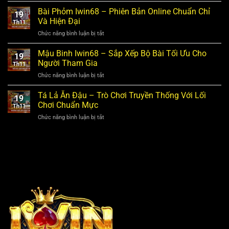
Xì
–
Cuốn
Dách
Bài Phỏm Iwin68 – Phiên Bản Online Chuẩn Chỉ
Trò
19
Iwin68
Chơi
Và Hiện Đại
Th11
–
Nổ
Chức năng bình luận bị tắt
ở
Trải
Hũ
Bài
Nghiệm
Chủ
Phỏm
Mậu Binh Iwin68 – Sắp Xếp Bộ Bài Tối Ưu Cho
Game
Đề
19
Iwin68
Bài
Người Tham Gia
Đẳng
Th11
–
Cược
Cấp
Chức năng bình luận bị tắt
ở
Phiên
Siêu
Mậu
Bản
Chuẩn
Binh
Tá Lả Ăn Đậu – Trò Chơi Truyền Thống Với Lối
Online
19
Iwin68
Chuẩn
Chơi Chuẩn Mực
Th11
–
Chỉ
Chức năng bình luận bị tắt
ở
Sắp
Và
Tá
Xếp
Hiện
Lả
Bộ
Đại
Ăn
Bài
Đậu
Tối
–
Ưu
Trò
Cho
Chơi
Người
Truyền
Tham
Thống
Gia
Với
Lối
Chơi