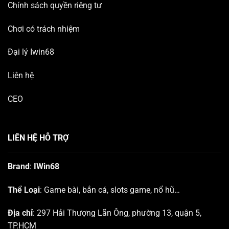
Chính sách quyền riêng tư
Chơi có trách nhiệm
Đại lý Iwin68
Liên hệ
CEO
LIÊN HỆ HỖ TRỢ
Brand
:
IWin68
Thể Loại
: Game bài, bắn cá, slots game, nổ hũ…
Địa chỉ
: 297 Hải Thượng Lãn Ông, phường 13, quận 5,
TP.HCM