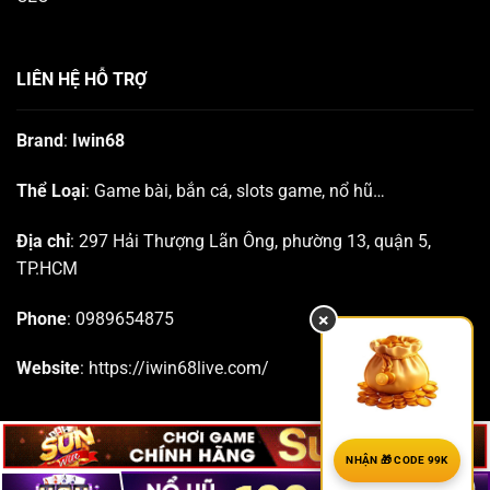
LIÊN HỆ HỖ TRỢ
Brand
:
Iwin68
Thể Loại
: Game bài, bắn cá, slots game, nổ hũ…
Địa chỉ
: 297 Hải Thượng Lãn Ông, phường 13, quận 5,
TP.HCM
Phone
: 0989654875
×
Website
:
https://iwin68live.com/
NHẬN 🎁 CODE 99K