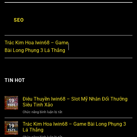
SEO
Trác Kim Hoa Iwin68 – Game
Bài Long Phụng 3 Lá Thắng
TIN HOT
Điêu Thuyền Iwin68 – Slot Mỹ Nhân Đổi Thưởng
19
Siêu Tinh Xảo
Th11
Chức năng bình luận bị tắt
ở
Điêu
Thuyền
Trác Kim Hoa Iwin68 – Game Bài Long Phụng 3
19
Iwin68
Lá Thắng
Th11
–