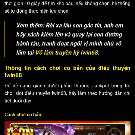
thời gian 10 giây để tìm kho báu; nếu không chọn, hệ thống
sẽ tự động thực hiện lựa chọn.
Xem thêm: Rời xa lầu son gác tía, anh em
hãy xách kiếm lên và quay lại con đường
hành tẩu, tranh đoạt ngôi vị minh chủ võ
lâm tại
Võ lâm truyền kỳ iwin68
.
Thông tin cách chơi cơ bản của điêu thuyền
Iwin68
Để dễ dàng giành được phần thưởng Jackpot trong trò
chơi slot điêu thuyền Iwin68, hãy làm theo hướng dẫn chi
tiết dưới đây:
Cách chơi cơ bản