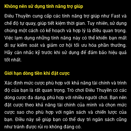
Không nên sử dụng tính năng trợ giúp
Điêu Thuyền cung cấp các tính năng trợ giúp như Fast và
chế độ tự quay, giúp tiết kiệm thời gian. Tuy nhiên, sử dụng
chúng một cách có kế hoạch và hợp lý là điều quan trọng.
Việc lạm dụng những tính năng này có thể khiến bạn mất
đi sự kiểm soát và giảm cơ hội tối ưu hóa phần thưởng.
Hãy cân nhắc kỹ trước khi sử dụng để đảm bảo hiệu quả
tốt nhất.
Giới hạn dòng tiền khi đặt cược
Xác định mức cược phù hợp với khả năng tài chính và trình
độ của bạn là rất quan trọng. Trò chơi Điêu Thuyền có các
dòng cược đa dạng, phù hợp với nhiều người chơi. Bạn nên
đặt cược theo khả năng tài chính của mình và chọn mức
cược sao cho phù hợp với ngân sách và chiến lược của
bạn. Điều này sẽ giúp bạn có thể duy trì ngân sách cũng
như tránh được rủi ro không đáng có.