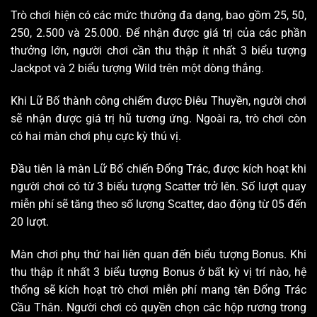
Trò chơi hiện có các mức thưởng đa dạng, bao gồm 25, 50,
250, 2.500 và 25.000. Để nhận được giá trị của các phần
thưởng lớn, người chơi cần thu thập ít nhất 3 biểu tượng
Jackpot và 2 biểu tượng Wild trên một dòng thắng.
Khi Lữ Bố thành công chiếm được Điêu Thuyền, người chơi
sẽ nhận được giá trị hũ tương ứng. Ngoài ra, trò chơi còn
có hai màn chơi phụ cực kỳ thú vị.
Đầu tiên là màn Lữ Bố chiến Đổng Trác, được kích hoạt khi
người chơi có từ 3 biểu tượng Scatter trở lên. Số lượt quay
miễn phí sẽ tăng theo số lượng Scatter, dao động từ 05 đến
20 lượt.
Màn chơi phụ thứ hai liên quan đến biểu tượng Bonus. Khi
thu thập ít nhất 3 biểu tượng Bonus ở bất kỳ vị trí nào, hệ
thống sẽ kích hoạt trò chơi miễn phí mang tên Đổng Trác
Cầu Thân. Người chơi có quyền chọn các hộp rương trong