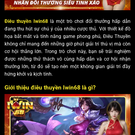
Điêu thuyền Iwin68
là một trò chơi đổi thưởng hấp dẫn
đang thu hút sự chú ý của nhiều cược thủ. Với thiết kế đồ
họa bắt mắt và tính năng game phong phú, Điêu Thuyền
không chỉ mang đến những giờ phút giải trí thú vị mà còn
cơ hội thắng lớn. Trong trò chơi này, bạn sẽ trải nghiệm
được những thử thách vô cùng hấp dẫn và cơ hội nhận
thưởng lớn, từ đó sẽ tạo nên một không gian giải trí đầy
hứng khởi và kịch tính.
Giới thiệu điêu thuyền
Iwin68
là gì?