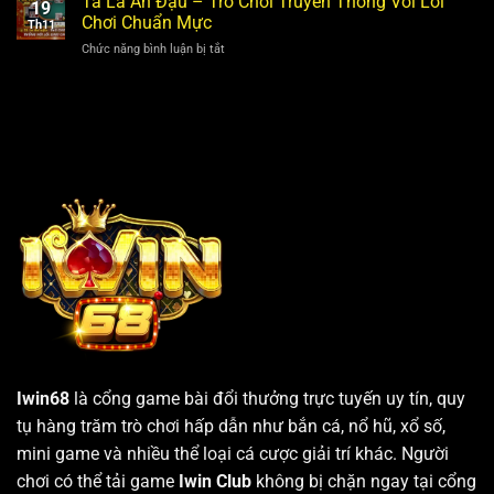
Tá Lả Ăn Đậu – Trò Chơi Truyền Thống Với Lối
19
Iwin68
Chuẩn
Chơi Chuẩn Mực
Th11
–
Chỉ
Chức năng bình luận bị tắt
ở
Sắp
Và
Tá
Xếp
Hiện
Lả
Bộ
Đại
Ăn
Bài
Đậu
Tối
–
Ưu
Trò
Cho
Chơi
Người
Truyền
Tham
Thống
Gia
Với
Lối
Chơi
Chuẩn
Mực
Iwin68
là cổng game bài đổi thưởng trực tuyến uy tín, quy
tụ hàng trăm trò chơi hấp dẫn như bắn cá, nổ hũ, xổ số,
mini game và nhiều thể loại cá cược giải trí khác. Người
chơi có thể tải game
Iwin Club
không bị chặn ngay tại cổng