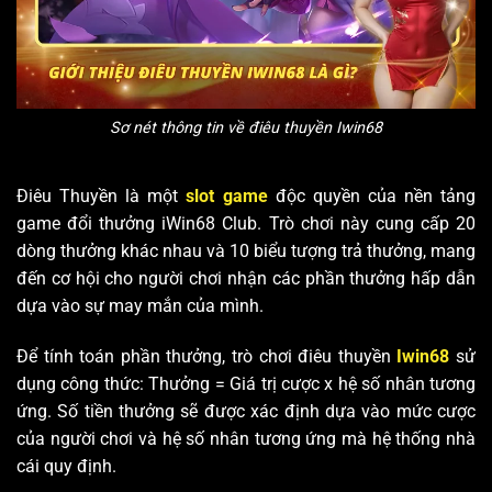
Sơ nét thông tin về điêu thuyền Iwin68
Điêu Thuyền là một
slot game
độc quyền của nền tảng
game đổi thưởng iWin68 Club. Trò chơi này cung cấp 20
dòng thưởng khác nhau và 10 biểu tượng trả thưởng, mang
đến cơ hội cho người chơi nhận các phần thưởng hấp dẫn
dựa vào sự may mắn của mình.
Để tính toán phần thưởng, trò chơi điêu thuyền
Iwin68
sử
dụng công thức: Thưởng = Giá trị cược x hệ số nhân tương
ứng. Số tiền thưởng sẽ được xác định dựa vào mức cược
của người chơi và hệ số nhân tương ứng mà hệ thống nhà
cái quy định.