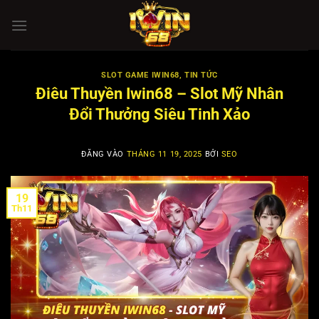
Bỏ
qua
nội
dung
SLOT GAME IWIN68
,
TIN TỨC
Điêu Thuyền Iwin68 – Slot Mỹ Nhân
Đổi Thưởng Siêu Tinh Xảo
ĐĂNG VÀO
THÁNG 11 19, 2025
BỞI
SEO
19
Th11