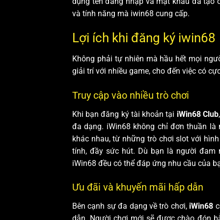
dụng tên đăng nhập và mật khẩu đã tạo ở
và tính năng mà iwin68 cung cấp.
Lợi ích khi đăng ký iwin68
Không phải tự nhiên mà hầu hết mọi ngư
giải trí với nhiều game, cho đến việc có cự
Truy cập vào nhiều trò chơi
Khi bạn đăng ký tài khoản tại
iWin68 Club
đa dạng. iWin68 không chỉ đơn thuần là m
khác nhau, từ những trò chơi slot với hìn
tính, đầy sức hút. Dù bạn là người đam m
iWin68 đều có thể đáp ứng nhu cầu của bạ
Ưu đãi và khuyến mãi hấp dẫn
Bên cạnh sự đa dạng về trò chơi,
iWin68
c
dẫn. Người chơi mới sẽ được chào đón bằ