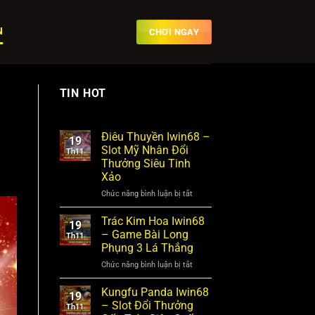
N
CHƠI NGAY
TIN HOT
Điêu Thuyền Iwin68 –
19
Slot Mỹ Nhân Đổi
Th11
Thưởng Siêu Tinh
Xảo
Chức năng bình luận bị tắt
ở
Điêu
Thuyền
Trác Kim Hoa Iwin68
19
Iwin68
– Game Bài Long
Th11
–
Phụng 3 Lá Thắng
Slot
Chức năng bình luận bị tắt
ở
Mỹ
Trác
Nhân
Kim
Đổi
Kungfu Panda Iwin68
19
Hoa
Thưởng
– Slot Đổi Thưởng
Th11
Iwin68
Siêu