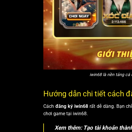
iwin68 là nền tảng cá
Hướng dẫn chi tiết cách đ
Cách
đăng ký iwin68
rất dễ dàng. Bạn ch
chơi game tại iwin68.
Xem thêm: Tạo tài khoản thành