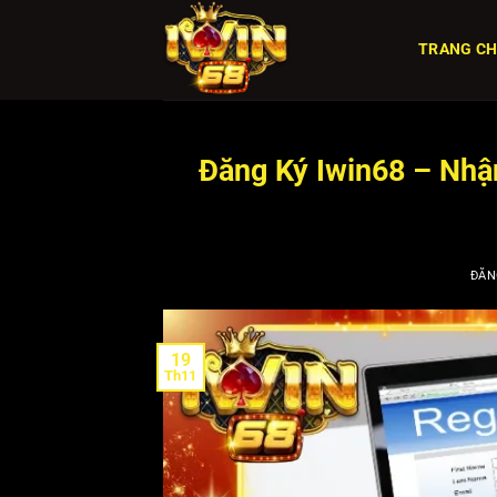
Bỏ
qua
TRANG C
nội
dung
Đăng Ký Iwin68 – Nhậ
ĐĂN
19
Th11