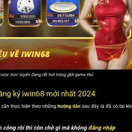
 cược trực tuyến đang rất hot trong giới game thủ
ăng ký iwin68 mới nhất 2024
ỉ cần thực hiện theo những
hướng dẫn
sau đây là đã có tài k
 công rồi thì còn chờ gì mà không
đăng nhập