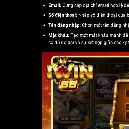
Email:
Cung cấp địa chỉ email hợp lệ đ
Số điện thoại:
Nhập số điện thoại của 
Tên đăng nhập:
Chọn một tên đăng nhập
Mật khẩu:
Tạo một mật khẩu mạnh để b
có đủ độ dài và sự kết hợp giữa các ký 