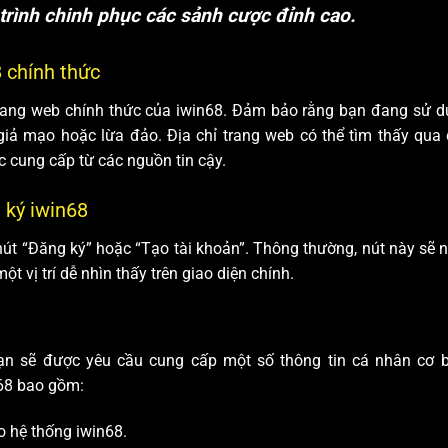
trình chinh phục các sảnh cược đỉnh cao.
 chính thức
 trang web chính thức của iwin68. Đảm bảo rằng bạn đang sử 
giả mạo hoặc lừa đảo. Địa chỉ trang web có thể tìm thấy qua
c cung cấp từ các nguồn tin cậy.
 ký iwin68
 nút “Đăng ký” hoặc “Tạo tài khoản”. Thông thường, nút này sẽ
t vị trí dễ nhìn thấy trên giao diện chính.
bạn sẽ được yêu cầu cung cấp một số thông tin cá nhân cơ b
n68 bao gồm:
 hệ thống iwin68.