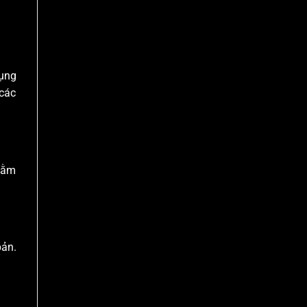
dụng
 các
 nằm
ản.